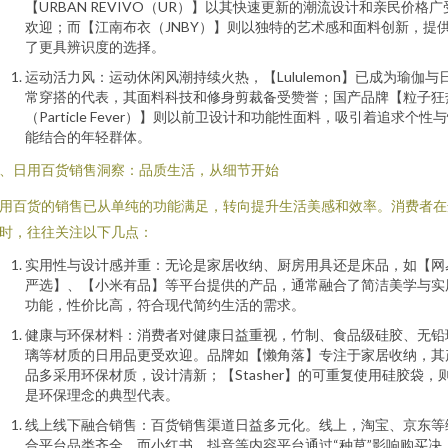
【URBAN REVIVO（UR）】以其快速更新的潮流设计和亲民价格广
欢迎；而【江南布衣（JNBY）】则以独特的艺术感和面料创新，提
了更具辨识度的选择。
运动活力风：运动休闲风潮持续火热，【Lululemon】已成为瑜伽与
常穿搭的代表，其面料科技和修身剪裁备受赞誉；国产品牌【粒子狂
（Particle Fever）】则以前卫设计和功能性面料，吸引着追求个性
能结合的年轻群体。
、日用百货销售洞察：品质生活，从细节开始
用百货的销售已从单纯的功能满足，转向提升生活美感和效率。消费者在
时，往往关注以下几点：
实用性与设计感并重：无论是家居收纳、厨房用具还是床品，如【网
严选】、【小米有品】等平台提供的产品，通常融合了简洁美学与实
功能，性价比高，符合现代简约生活的需求。
健康与环保材料：消费者对健康日益重视，竹制、食品级硅胶、无铅
璃等材质的日用品更受欢迎。品牌如【懒角落】专注于家居收纳，其
品多采用环保材质，设计清新；【Stasher】的可重复使用硅胶袋，
是环保理念的典型代表。
线上线下融合销售：百货销售渠道日益多元化。线上，淘宝、京东等
合平台品类齐全，而小红书、抖音等内容平台通过“种草”影响购买决