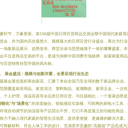
夏时节，万象更新。第106届中国日用百货商品交易会暨中国现代家庭用
览会，作为国内历史最悠久、规模最大的日用百货行业盛会，再次为行业
一场集新品展示、趋势发布、商贸洽谈与思想碰撞于一体的饕餮盛宴。本
会不仅是商品交易的平台，更成为洞察中国消费市场脉搏、探索家庭用品
与百货销售转型升级的风向标。
、 展会盛况：规模与创新并重，全景呈现行业生态
届展会展览面积再创新高，汇聚了来自全国乃至全球的数千家品牌企业。
范围覆盖厨房用品、家居清洁、塑料制品、玻璃陶瓷、家用五金、一次性
、个人护理、保温容器等全品类日用百货。与往届相比，一个显著趋势是
智能化”与“场景化”
的深度融合。智能感应垃圾桶、可联网的厨电小工具、
环境自动调节的加湿器等产品层出不穷，它们不再是孤立的功能性商品，
致力于融入现代家庭的智慧生活场景，提供更便捷、更健康的解决方案。
可降解材料、符合人体工学的设计、充满美学意趣的“高颜值”产品也成为