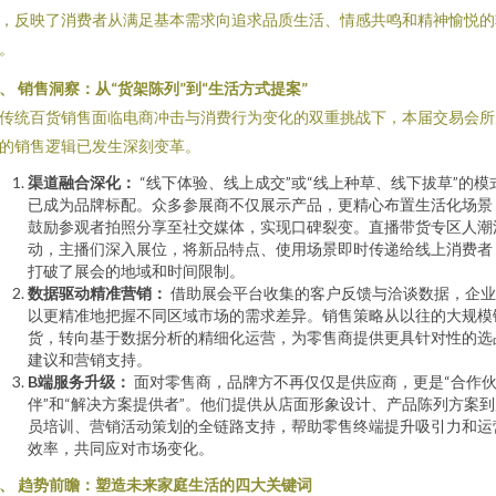
，反映了消费者从满足基本需求向追求品质生活、情感共鸣和精神愉悦的
。
、 销售洞察：从“货架陈列”到“生活方式提案”
传统百货销售面临电商冲击与消费行为变化的双重挑战下，本届交易会所
的销售逻辑已发生深刻变革。
渠道融合深化：
“线下体验、线上成交”或“线上种草、线下拔草”的模
已成为品牌标配。众多参展商不仅展示产品，更精心布置生活化场景
鼓励参观者拍照分享至社交媒体，实现口碑裂变。直播带货专区人潮
动，主播们深入展位，将新品特点、使用场景即时传递给线上消费者
打破了展会的地域和时间限制。
数据驱动精准营销：
借助展会平台收集的客户反馈与洽谈数据，企业
以更精准地把握不同区域市场的需求差异。销售策略从以往的大规模
货，转向基于数据分析的精细化运营，为零售商提供更具针对性的选
建议和营销支持。
B端服务升级：
面对零售商，品牌方不再仅仅是供应商，更是“合作
伴”和“解决方案提供者”。他们提供从店面形象设计、产品陈列方案到
员培训、营销活动策划的全链路支持，帮助零售终端提升吸引力和运
效率，共同应对市场变化。
、 趋势前瞻：塑造未来家庭生活的四大关键词