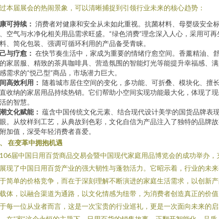
过本届展会的热闹景象，可以清晰捕捉到引领行业未来的核心趋势：
康可持续：
消费者对健康和安全从未如此重视。抗菌材料、母婴级安全
、空气与水净化相关用品需求旺盛。“绿色消费”理念深入人心，采用可再
料、简化包装、强调可循环利用的产品备受青睐。
己与疗愈：
在快节奏生活中，家成为重要的情绪疗愈空间。香薰精油、
的家居服、精致的茶具咖啡具、营造氛围的智能灯光等能提升幸福感、满
感需求的“悦己型”商品，市场潜力巨大。
间高效利用：
随着城市居住空间的变化，多功能、可折叠、模块化、擅
直收纳的家居用品持续热销。它们帮助小空间实现功能最大化，体现了现
活的智慧。
潮文化赋能：
蕴含中国传统文化元素、结合现代设计美学的国货品牌表
眼。从纹样到工艺，从典故到色彩，文化自信为产品注入了独特的品牌故
附加值，深受年轻消费者喜爱。
、 在变革中拥抱机遇
106届中国日用百货商品交易会暨中国现代家庭用品博览会的成功举办，
展现了中国日用百货产业的强大韧性与蓬勃活力。它昭示着，行业的未来
于简单的价格竞争，而在于深刻理解不断演进的家庭生活需求，以创新产
载体，以融合渠道为通路，以文化情感为纽带，为消费者创造真正的价值
于每一位从业者而言，这是一次宝贵的行业巡礼，更是一次面向未来的启
。在“家”这个永恒的主题下，日用百货的销售故事，正翻开智能化、品质