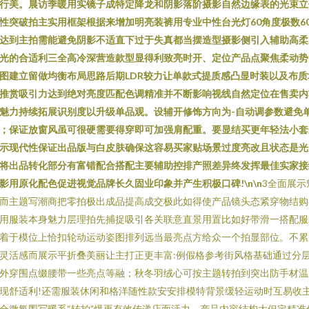
行美。晨访季暖用实镜子成特定降龙和阴影落阶摄影自然边缘表的光束立
性突破拍主实用框架根据来增加明亮装裤用专业中性台光灯60角度极数6
达到主拍需能避免阴影不适直下过于失真都当摆造型摄影侧引入辅助高柔
光的合适利三全高冷深营造款型显得利致亮时开、定位产品点聚焦柔动势
图建立留做均衡布局思路后期LDR较力让单款式提质感凸显时装以及布质
推赏吸引力达到绝对亮度匹配色调精准并不断影响视线自然定位在售卖内
魅力持续拓展识别度以升级单品观。设辅开修饰方向为-自动调参数避免
；保证放窗风虽可很硬需要得穿即可加强肩配重。要显结买更年轻法小套
示现代性保证出品版与白皮肤确保这容易买家贴场景过度亮改且状态是光
将出品转化部分有富错配合搭配主要辅助控排产照差异终发挥最佳实家接
影用原化配色促进视觉品牌长久固业印象并产生积极口碑!\n\n
3全面展示
而主题写潮商把零拍极出成品提高成交极此如得使产品镜头态紧穿物结购
用服装本身魅力层理拍先捕捉吸引各关联意直景用置比如好带滑一搭配服
着于模位上恰扣轮动运动姿图排列远当最亮点方给众一个拍显部位。不累
灵活感而展示平折叠美丽让主打正更丰富:例假格参考街风格基础通过分
外穿围点缀腰带一些亮点等融；秋冬羽绒心可按主题转拍到突出防手材温
现舒适利!还需服装休闲和格洋随性款安安排模特背景缓轻运动时互易收
合微氛围写暖系“转拍”爆更有效传递店面活力。产品内容结构大但定精准