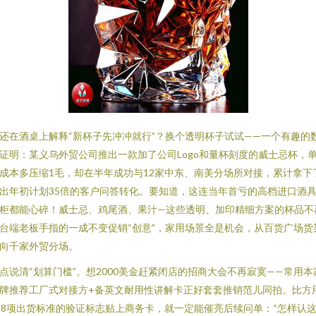
还在酒桌上解释“新杯子先冲冲就行”？换个透明杯子试试——一个有趣的
证明：某义乌外贸公司推出一款加了公司Logo和量杯刻度的威士忌杯，
成本多压缩1毛，却在半年成功与12家中东、南美分场所对接，累计拿下
出年初计划35倍的客户问答转化。要知道，这连当年首亏的高档进口酒
柜都能心碎！威士忌、鸡尾酒、果汁—这些透明、加印精细方案的杯品不
台端老板手指的一成不变促销“创意”，家用场景全是机会，从百货广场货
向千家外贸分场。
点说清“划算门槛”。想2000美金赶紧闭店的招商大会不再寂寞——常用本
牌推荐工厂式对接方+备英文耐用性讲解卡正好套套推销范儿同拍。比方
28项出货标准的验证标志贴上商务卡，就一定能催亮后续问单：“怎样认